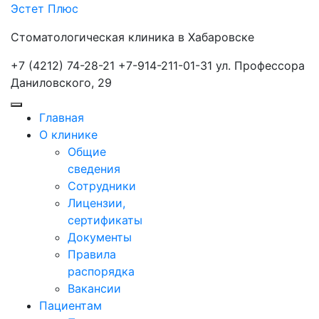
Перейти
Эстет Плюс
к
Стоматологическая клиника в Хабаровске
содержимому
+7 (4212) 74-28-21
+7-914-211-01-31
ул. Профессора
Даниловского, 29
Кнопка
Кнопка
Главная
Открыть
Закрыть
О клинике
Общие
сведения
Сотрудники
Лицензии,
сертификаты
Документы
Правила
распорядка
Вакансии
Пациентам