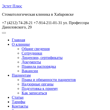
Перейти
Эстет Плюс
к
Стоматологическая клиника в Хабаровске
содержимому
+7 (4212) 74-28-21
+7-914-211-01-31
ул. Профессора
Даниловского, 29
Кнопка
Открыть
Кнопка
Главная
Закрыть
О клинике
Общие сведения
Сотрудники
Лицензии, сертификаты
Документы
Правила распорядка
Вакансии
Пациентам
Права и обязанности пациентов
Надзорные органы
Подготовка к приему
Как записаться
Статьи
Тарифы
Контакты